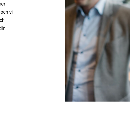
mer
 och vi
och
din