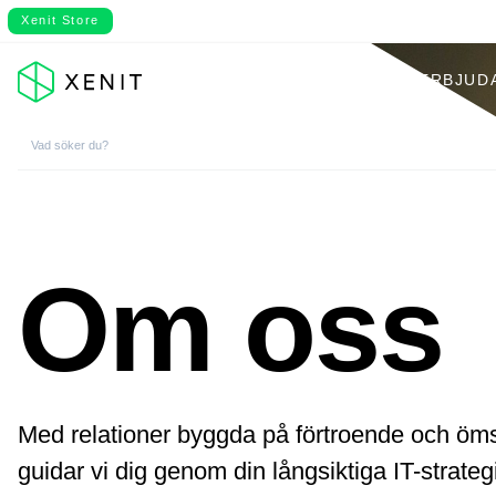
Xenit Store
VÅRT ERBJUD