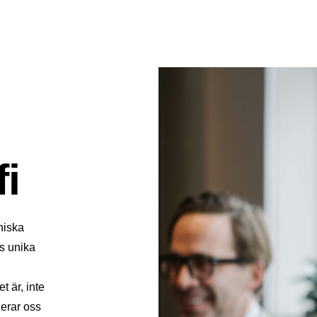
fi
niska
ns unika
t är, inte
gerar oss