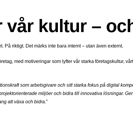
er vår kultur – o
t. På riktigt. Det märks inte bara internt – utan även externt.
öretag, med motiveringar som lyfter vår starka företagskultur, v
raktionskraft som arbetsgivare och sitt starka fokus på digital ko
rojektorienterade miljöer och bidra till innovativa lösningar. G
lang att växa och bidra.
”