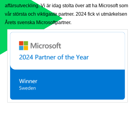
affärsutveckling. Vi är idag stolta över att ha Microsoft som
vår största och viktigaste partner. 2024 fick vi utmärkelsen
Årets svenska Microsoftpartner.