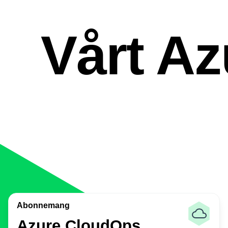
Vårt A
Abonnemang
Azure CloudOps