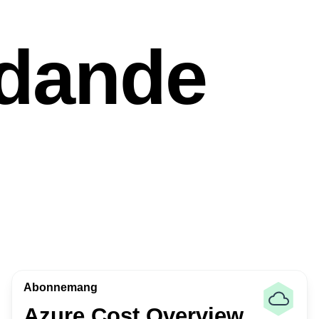
udande
Abonnemang
Azure Cost Overview