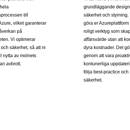
hela
grundläggande design t
processen till
säkerhet och styrning. V
Azure, vilket garanterar
göra er Azureplattform ti
åverkan på
roligt verktyg som ska
ten. Vi optimerar
affärsvärde utan att 
och säkerhet, så att ni
dyra kostnader. Det gör
ll nytta av molnets
genom att vara proakti
tan avbrott.
kontunerliga uppdaterin
följa best-practice och
säkerhet.