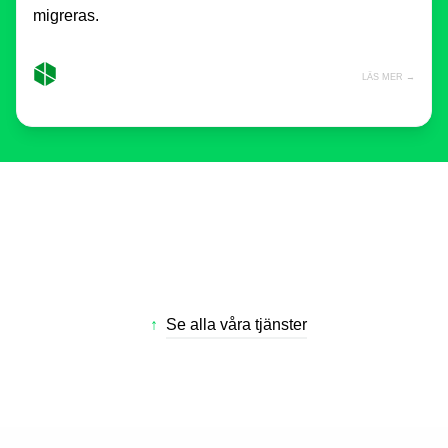
migreras.
LÄS MER →
↑
Se alla våra tjänster