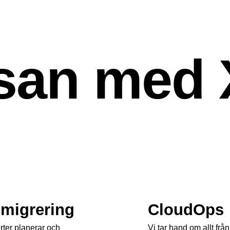
san med 
migrering
CloudOps
rter planerar och
Vi tar hand om allt från