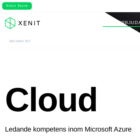
Xenit Store
VÅRT ERBJUD