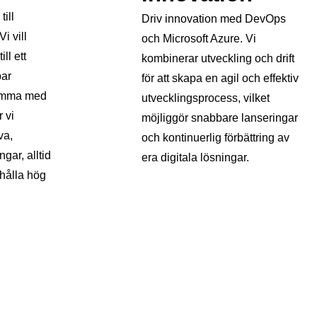
ill
Driv innovation med DevOps
i vill
och Microsoft Azure. Vi
ll ett
kombinerar utveckling och drift
par
för att skapa en agil och effektiv
komma med
utvecklingsprocess, vilket
 vi
möjliggör snabbare lanseringar
va,
och kontinuerlig förbättring av
gar, alltid
era digitala lösningar.
 hålla hög