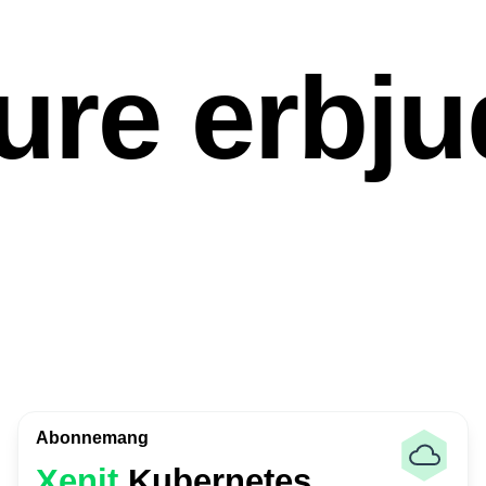
zure erbj
Abonnemang
Xenit
Kubernetes