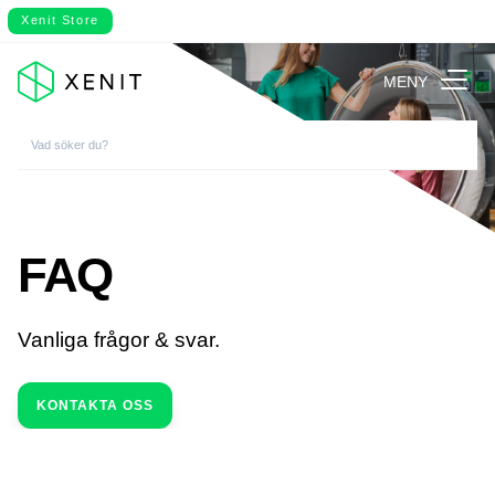
Xenit Store
MENY