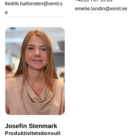
fredrik.hallonsten@xenit.s
emelie.lundin@xenit.se
e
Josefin Stenmark
Produktivitetskonsult