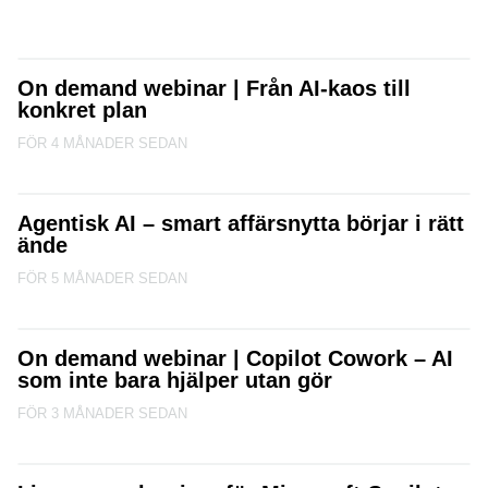
On demand webinar | Från AI-kaos till
konkret plan
FÖR 4 MÅNADER SEDAN
Agentisk AI – smart affärsnytta börjar i rätt
ände
FÖR 5 MÅNADER SEDAN
On demand webinar | Copilot Cowork – AI
som inte bara hjälper utan gör
FÖR 3 MÅNADER SEDAN