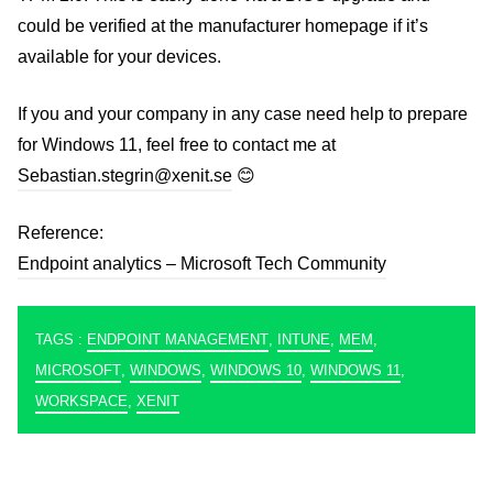
could be verified at the manufacturer homepage if it’s
available for your devices.
If you and your company in any case need help to prepare
for Windows 11, feel free to contact me at
Sebastian.stegrin@xenit.se
😊
Reference:
Endpoint analytics – Microsoft Tech Community
TAGS :
ENDPOINT MANAGEMENT
,
INTUNE
,
MEM
,
MICROSOFT
,
WINDOWS
,
WINDOWS 10
,
WINDOWS 11
,
WORKSPACE
,
XENIT