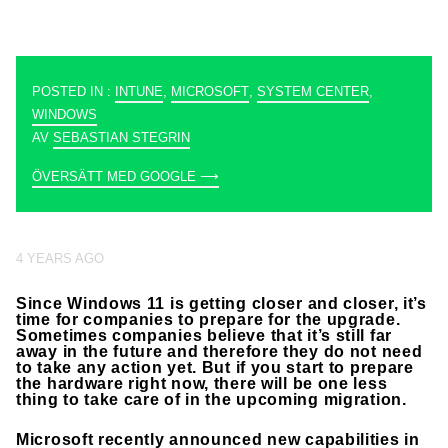
POSTED IN :
INTUNE
,
MICROSOFT
,
SYSTEM CENTER
,
WINDOWS
AV
SEBASTIAN STEGRIN
ÖVERSÄTT MED GOOGLE ⟶
4 YEARS AGO
Since Windows 11 is getting closer and closer, it’s
time for companies to prepare for the upgrade.
Sometimes companies believe that it’s still far
away in the future and therefore they do not need
to take any action yet. But if you start to prepare
the hardware right now, there will be one less
thing to take care of in the upcoming migration.
Microsoft recently announced new capabilities in