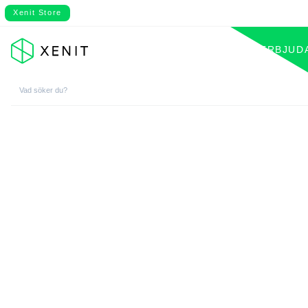
Xenit Store
VÅRT ERBJUD