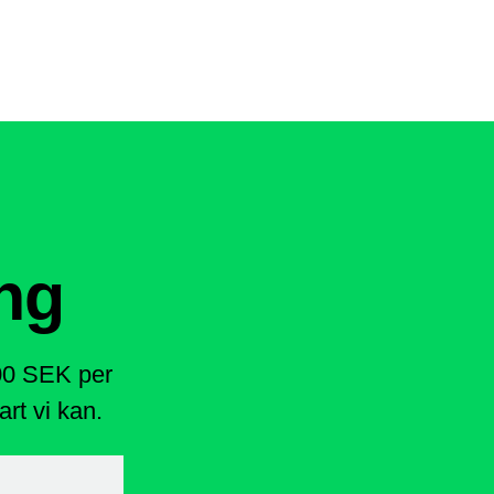
ng
400 SEK per
rt vi kan.