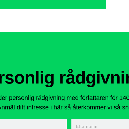
rsonlig rådgivni
der personlig rådgivning med författaren för 1
nmäl ditt intresse i här så återkommer vi så sna
n
Efternamn