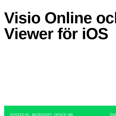
POSTED IN :
MICROSOFT
,
OFFICE 365
ÖV