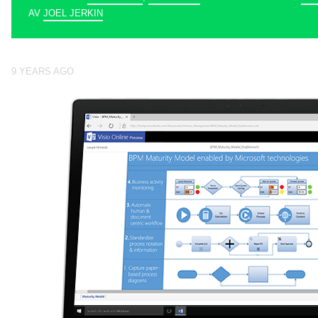
AV
JOEL JERKIN
9 YEARS AGO