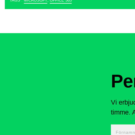
TAGS :
MICROSOFT
,
OFFICE 365
Pe
Vi erbju
timme. A
Förnam