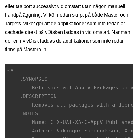
eller tas bort successivt vid omstart utan någon manuell
handpåläggning. Vi kör nedan skript på både Master och
Targets, vilket gör att de applikationer som inte redan är
cachade direkt på vDisken laddas in vid omstart. När man
gör en ny vDisk laddas de applikationer som inte redan
finns på Mastern in.
<#

.SYNOPSIS
        Refreshes all App-V Packages on a m
.DESCRIPTION
        Removes all packages with a deprec
.NOTES
        Name: CTX-UAT-XA-C-AppV_PublishedSt
        Author: Vikingur Saemundsson, Xenit