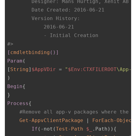
        Designer: Måns Hurtigh, Xenit AB

        Date Created: 2016-06-21

        Version History:

            2016-06-21

            - Initial Creation

#>
[
cmdletbinding
()]
Param
(

[
String
]
$AppVDir
 = 
"
$Env:CTXFILEROOT
\App-V
Begin
{

Process
{

#Remove all app-v packages where the p
Get-AppvClientPackage
 | 
ForEach-Object
If
(
-not
(
Test-Path
$_
.Path)){
