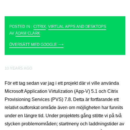
POSTED IN :
CITRIX
,
VIRTUAL APPS AND DESKTOPS
AV
ADAM CLARK
ÖVERSÄTT MED GOOGLE ⟶
10 YEARS AGO
För ett tag sedan var jag i ett projekt där vi ville använda
Microsoft Application Virtulization (App-V) 5.1 och Citrix
Provisioning Services (PVS) 7.8. Detta är fortfarande ett
relativt outforskat område även om möjligheten har funnits
under en längre tid. Under projektets gång stötte vi på två
stycken problemområden; startmeny och laddningstider av