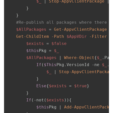
$_
 | 
Stop-AppvClientPackage
 | 
        }

    }

#Re-publish all packages where there i
$AllPackages
 = 
Get-AppvClientPackage
Get-ChildItem
-Path
$AppVDir
-Filter
"
$exists
 = 
$false
$this
Pkg = 
$_
$AllPackages
 | 
Where-Object
{
$_
.Pac
If
(
$This
Pkg.VersionId 
-ne
$_
.V
$_
 | 
Stop-AppvClientPackag
            }

Else
{
$exists
 = 
$true
}

        }

If
(
-not
(
$exists
)){

$this
Pkg | 
Add-AppvClientPacka