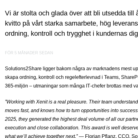
Vi är stolta och glada över att bli utsedda ti
kvitto på vårt starka samarbete, hög lever
ordning, kontroll och trygghet i kundernas digi
FÖR 5 MÅNADER SEDAN
Solutions2Share ligger bakom några av marknadens mest upps
skapa ordning, kontroll och regelefterlevnad i Teams, ShareP
365‑miljön – utmaningar som många IT‑chefer brottas med va
”Working with Xenit is a real pleasure. Their team understands
moves fast, and knows how to turn opportunities into successf
2025, they generated the highest deal volume of all our partner
execution and close collaboration. This award is well deserv
what we’ll achieve together next.”
— Florian Pflanz, CCO, So