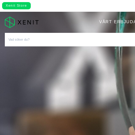
Xenit Store
VÅRT ERBJUD