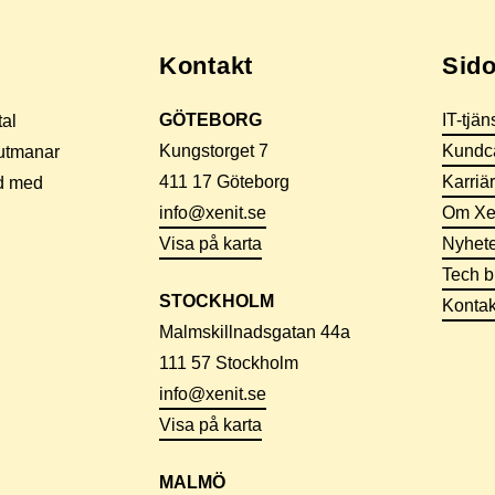
Kontakt
Sido
GÖTEBORG
IT-tjän
tal
Kungstorget 7
Kundc
 utmanar
411 17 Göteborg
Karriär
id med
info@xenit.se
Om Xe
Visa på karta
Nyhete
Tech b
STOCKHOLM
Kontak
Malmskillnadsgatan 44a
111 57 Stockholm
info@xenit.se
Visa på karta
MALMÖ