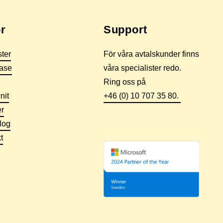
r
Support
ster
För våra avtalskunder finns
ase
våra specialister redo.
Ring oss på
nit
+46 (0) 10 707 35 80.
r
log
t