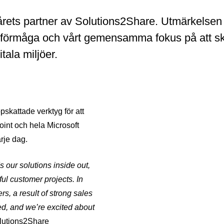
ll årets partner av Solutions2Share. Utmärkelsen 
ansförmåga och vårt gemensamma fokus på att s
tala miljöer.
kattade verktyg för att
oint och hela Microsoft
rje dag.
 our solutions inside out,
ul customer projects. In
s, a result of strong sales
ed, and we’re excited about
lutions2Share