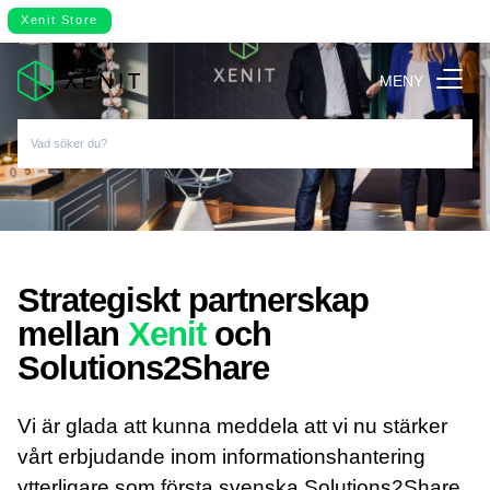
Xenit Store
MENY
Strategiskt partnerskap
mellan
Xenit
och
Solutions2Share
Vi är glada att kunna meddela att vi nu stärker
vårt erbjudande inom informationshantering
ytterligare som första svenska Solutions2Share