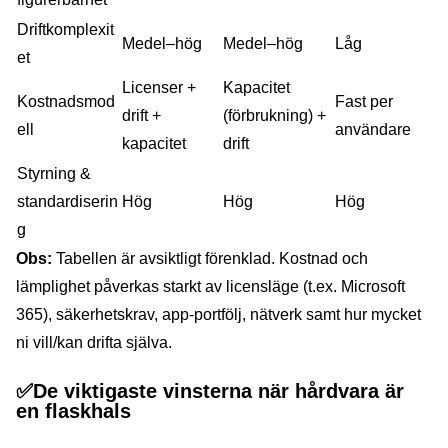
Driftkomplexit
Medel–hög
Medel–hög
Låg
et
Licenser +
Kapacitet
Kostnadsmod
Fast per
drift +
(förbrukning) +
ell
användare
kapacitet
drift
Styrning &
standardiserin
Hög
Hög
Hög
g
Obs:
Tabellen är avsiktligt förenklad. Kostnad och
lämplighet påverkas starkt av licensläge (t.ex. Microsoft
365), säkerhetskrav, app-portfölj, nätverk samt hur mycket
ni vill/kan drifta själva.
✅
De viktigaste vinsterna när hårdvara är
en flaskhals