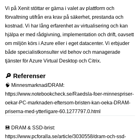
Vi på Xenit stöttar er gärna i valet av plattform och
förvaltning utifrån era krav på säkerhet, prestanda och
kostnad. Vi har lång erfarenhet av virtualisering och kan
hjälpa er med rådgivning, implementation och drift, oavsett
om miljön körs i Azure eller i eget datacenter. Vi erbjuder
både specialistkonsulter vid behov och managerade
tjänster för Azure Virtual Desktop och Citrix.
🔎 Referenser
🧠 Minnesmarknad/DRAM:
https://www.notebookcheck.se/Raedsla-foer-minnespriser-
oekar-PC-marknaden-eftersom-bristen-kan-oeka-DRAM-
priserna-med-ytterligare-60.1277797.0.html
💾 DRAM & SSD-brist:
https://www.pcforalla.se/article/3030558/dram-och-ssd-