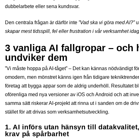
dubbelarbete eller sena kundsvar.
Den centrala frågan är därför inte
”Vad ska vi göra med AI?”
u
skapar mest tidsspill, fel eller frustration i vår verksamhet ida
3 vanliga AI fallgropar – och
undviker dem
”Vi måste hoppa på AI-tåget” – Det kan kännas nödvändigt för
omodern, men mönstret känns igen från tidigare tekniktrender
företag att bygga appar som de aldrig underhöll. Resultatet b
oförenliga med nya versioner av iOS och Android och att inve
samma sätt riskerar AI‑projekt att rinna ut i sanden om de dri
stället för att drivas som verksamhetsutveckling.
1. AI införs utan hänsyn till datakvalite
krav på spårbarhet