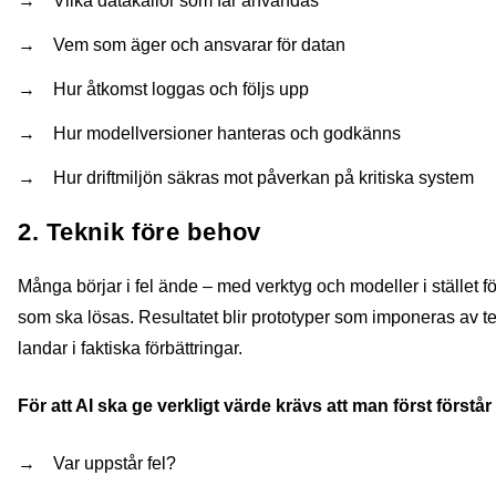
Vilka datakällor som får användas
Vem som äger och ansvarar för datan
Hur åtkomst loggas och följs upp
Hur modellversioner hanteras och godkänns
Hur driftmiljön säkras mot påverkan på kritiska system
2. Teknik före behov
Många börjar i fel ände – med verktyg och modeller i stället fö
som ska lösas. Resultatet blir prototyper som imponeras av t
landar i faktiska förbättringar.
För att AI ska ge verkligt värde krävs att man först förs
Var uppstår fel?