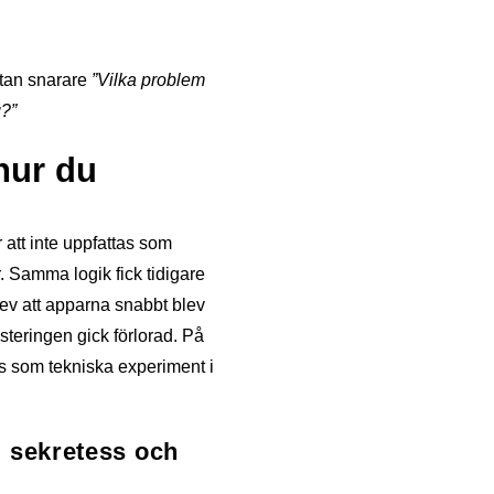
tan snarare
”Vilka problem
g?”
 hur du
 att inte uppfattas som
. Samma logik fick tidigare
lev att apparna snabbt blev
steringen gick förlorad. På
vs som tekniska experiment i
t, sekretess och