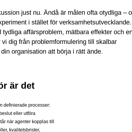
skussion just nu. Ändå är målen ofta otydliga – 
 experiment i stället för verksamhetsutvecklande.
ll tydliga affärsproblem, mätbara effekter och e
 vi dig från problemformulering till skalbar
in organisation att börja i rätt ände.
ör är det
om definierade processer:
eslut eller utföra
år när agenter kopplas till
er, kvalitetsbrister,