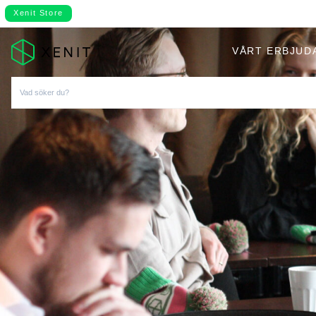
Xenit Store
VÅRT ERBJUD