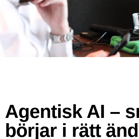
Agentisk AI – s
börjar i rätt än