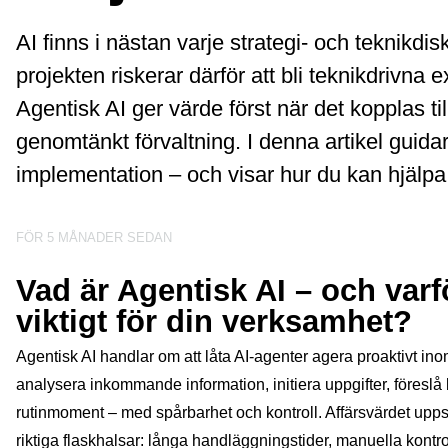
AI finns i nästan varje strategi- och teknikdi
projekten riskerar därför att bli teknikdrivna
Agentisk AI ger värde först när det kopplas ti
genomtänkt förvaltning. I denna artikel guidar
implementation – och visar hur du kan hjälpa d
FÖR 5 MÅNADER SEDAN
Vad är Agentisk AI – och varf
viktigt för din verksamhet?
Agentisk AI handlar om att låta AI‑agenter agera proaktivt in
analysera inkommande information, initiera uppgifter, föreslå b
rutinmoment – med spårbarhet och kontroll. Affärsvärdet uppst
riktiga flaskhalsar: långa handläggningstider, manuella kontroll