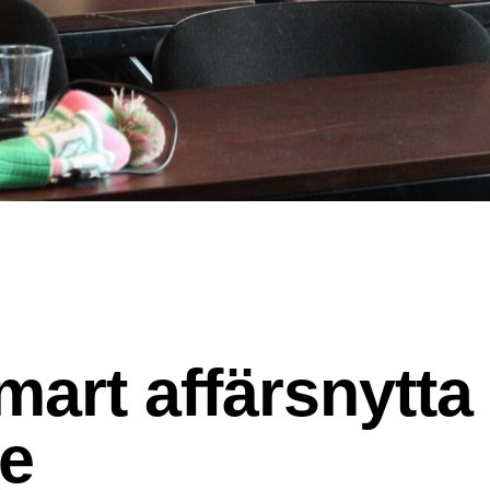
mart affärsnytta
de