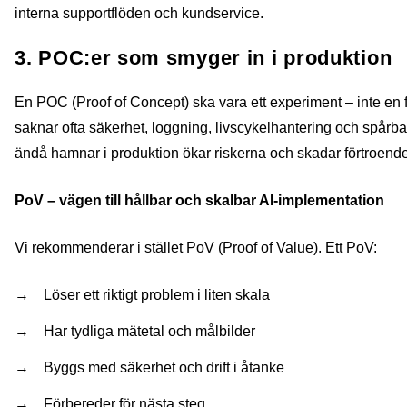
interna supportflöden och kundservice.
3. POC:er som smyger in i produktion
En POC (Proof of Concept) ska vara ett experiment – inte en
saknar ofta säkerhet, loggning, livscykelhantering och spårb
ändå hamnar i produktion ökar riskerna och skadar förtroendet
PoV – vägen till hållbar och skalbar AI‑implementation
Vi rekommenderar i stället PoV (Proof of Value). Ett PoV:
Löser ett riktigt problem i liten skala
Har tydliga mätetal och målbilder
Byggs med säkerhet och drift i åtanke
Förbereder för nästa steg