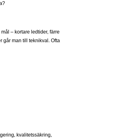
la?
ål – kortare ledtider, färre
 går man till teknikval. Ofta
ering, kvalitetssäkring,