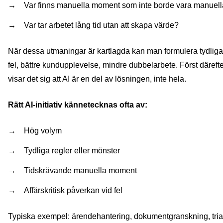
Var finns manuella moment som inte borde vara manuel
Var tar arbetet lång tid utan att skapa värde?
När dessa utmaningar är kartlagda kan man formulera tydliga m
fel, bättre kundupplevelse, mindre dubbelarbete. Först därefter
visar det sig att AI är en del av lösningen, inte hela.
Rätt AI‑initiativ kännetecknas ofta av:
Hög volym
Tydliga regler eller mönster
Tidskrävande manuella moment
Affärskritisk påverkan vid fel
Typiska exempel: ärendehantering, dokumentgranskning, triag