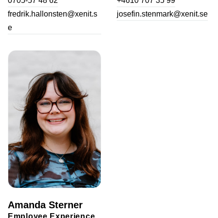
0705-57 48 62
+4610 707 35 99
fredrik.hallonsten@xenit.s
josefin.stenmark@xenit.se
e
Amanda Sterner
Employee Experience