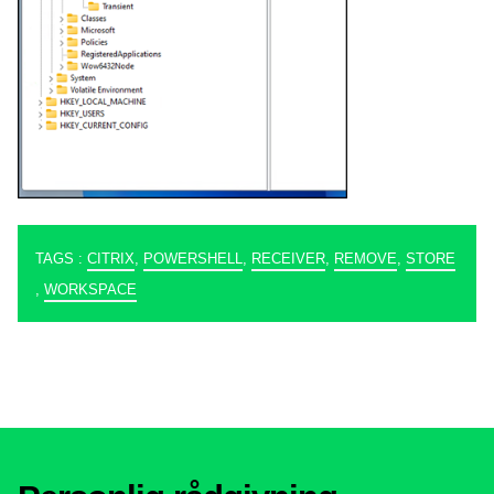
TAGS :
CITRIX
,
POWERSHELL
,
RECEIVER
,
REMOVE
,
STORE
,
WORKSPACE