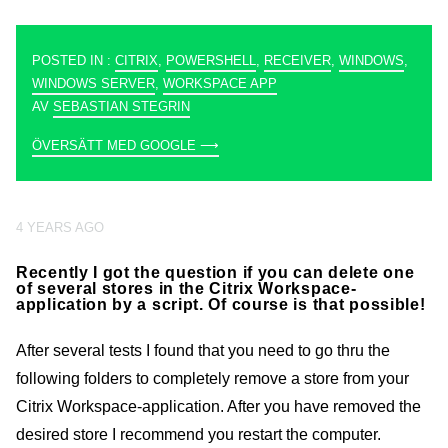
POSTED IN :
CITRIX
,
POWERSHELL
,
RECEIVER
,
WINDOWS
,
WINDOWS SERVER
,
WORKSPACE APP
AV
SEBASTIAN STEGRIN
ÖVERSÄTT MED GOOGLE ⟶
4 YEARS AGO
Recently I got the question if you can delete one
of several stores in the Citrix Workspace-
application by a script. Of course is that possible!
After several tests I found that you need to go thru the
following folders to completely remove a store from your
Citrix Workspace-application. After you have removed the
desired store I recommend you restart the computer.