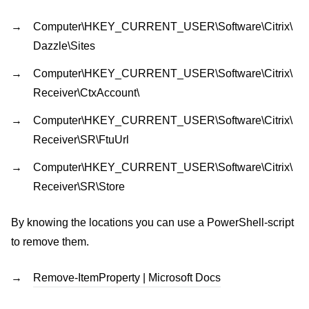
Computer\HKEY_CURRENT_USER\Software\Citrix\
Dazzle\Sites
Computer\HKEY_CURRENT_USER\Software\Citrix\
Receiver\CtxAccount\
Computer\HKEY_CURRENT_USER\Software\Citrix\
Receiver\SR\FtuUrl
Computer\HKEY_CURRENT_USER\Software\Citrix\
Receiver\SR\Store
By knowing the locations you can use a PowerShell-script
to remove them.
Remove-ItemProperty | Microsoft Docs