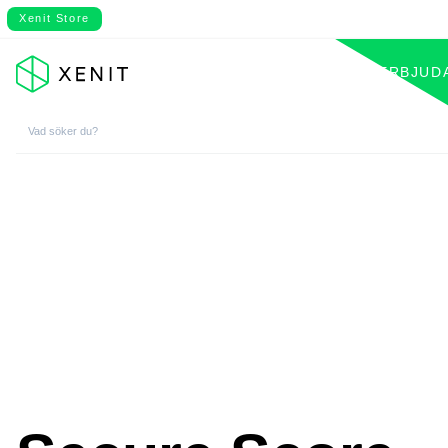
Xenit Store
VÅRT ERBJUD