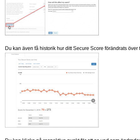
Du kan även få historik hur ditt Secure Score förändrats över ti