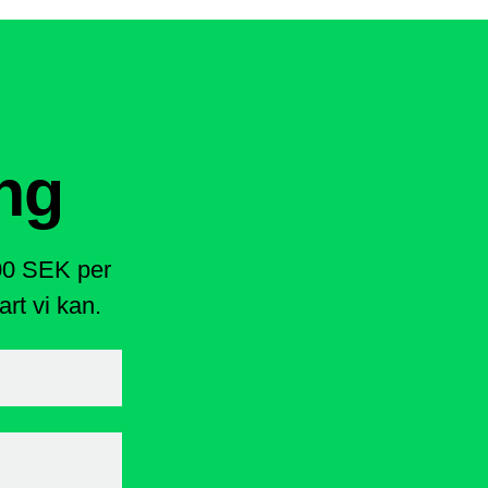
ng
400 SEK per
rt vi kan.