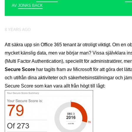
AV
JONAS BACK
8 YEARS AGO
Att säkra upp sin Office 365 tenant är otroligt viktigt. Om en
mycket känslig data, men var börjar man? Vissa självklara ins
(Multi Factor Authentication), speciellt för administratörer, m
Secure Score
har tagits fram av Microsoft för att göra det lä
och utifrån dina aktiviteter och säkerhetsinställningar och jäm
Secure Score som kan vara allt från högt till lågt: