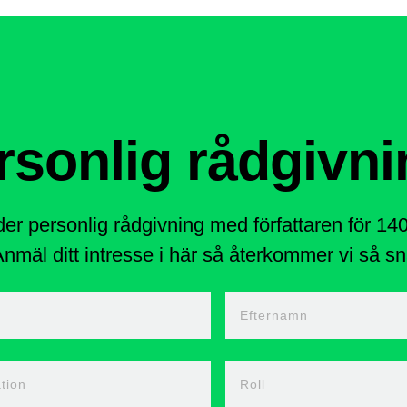
rsonlig rådgivni
der personlig rådgivning med författaren för 1
nmäl ditt intresse i här så återkommer vi så sna
n
Efternamn
tion
Roll