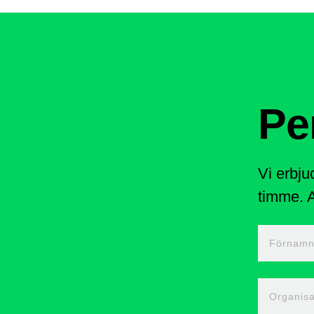
Pe
Vi erbju
timme. A
Förnam
Organisa