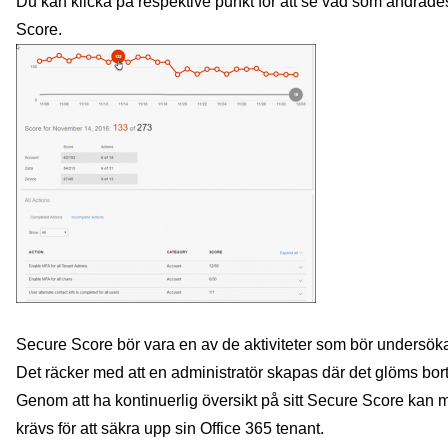
Du kan klicka på respektive punkt för att se vad som ändrad
Score.
Secure Score bör vara en av de aktiviteter som bör undersöka
Det räcker med att en administratör skapas där det glöms bort 
Genom att ha kontinuerlig översikt på sitt Secure Score kan 
krävs för att säkra upp sin Office 365 tenant.