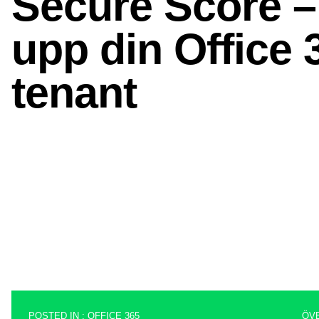
POSTED IN :
OFFICE 365
ÖV