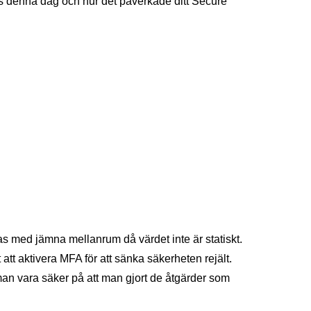
es denna dag och hur det påverkade ditt Secure
s med jämna mellanrum då värdet inte är statiskt.
att aktivera MFA för att sänka säkerheten rejält.
man vara säker på att man gjort de åtgärder som