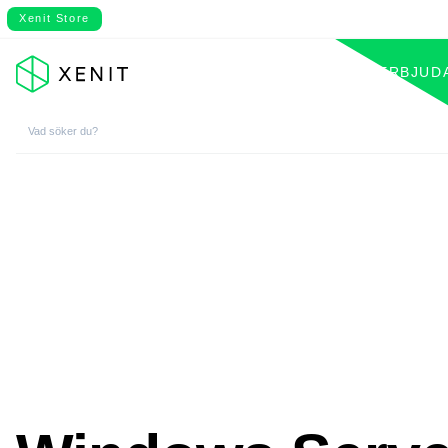
Xenit Store
VÅRT ERBJUD