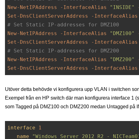
New-NetIPAddress
-InterfaceAlias
"INSIDE"
Set-DnsClientServerAddress
-InterfaceAlias
# Set Static IP-addresses for DMZ100
New-NetIPAddress
-InterfaceAlias
"DMZ100"
Set-DnsClientServerAddress
-InterfaceAlias
# Set Static IP-addresses for DMZ200
New-NetIPAddress
-InterfaceAlias
"DMZ200"
Set-DnsClientServerAddress
-InterfaceAlias
Utöver detta behövde vi konfigurera upp VLAN i switchen so
Exempel från en HP switch där man konfigurera interface 1 (som
som Tagged på DMZ100 och DMZ200 medan Untagged på I
interface
1
name
"Windows Server 2012 R2 - NICTeam0