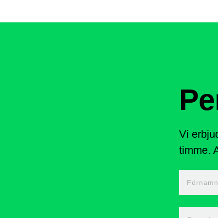
Pe
Vi erbju
timme. A
Förnam