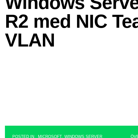
POSTED IN :
MICROSOFT
,
WINDOWS SERVER
ÖV