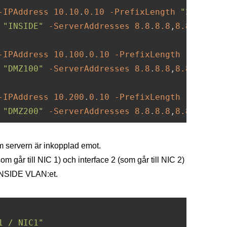
-IPAddress
10.10
.
0.10
-PrefixLength
"24"
-Def
"INSIDE"
-ServerAddresses
8.8
.
8.8
,
8.8
.
4.4
-IPAddress
10.100
.
0.10
-PrefixLength
"24"
"DMZ100"
-ServerAddresses
8.8
.
8.8
,
8.8
.
4.4
-IPAddress
10.200
.
0.10
-PrefixLength
"24"
"DMZ200"
-ServerAddresses
8.8
.
8.8
,
8.8
.
4.4
m servern är inkopplad emot.
 går till NIC 1) och interface 2 (som går till NIC 2)
NSIDE VLAN:et.
1 / NIC1"