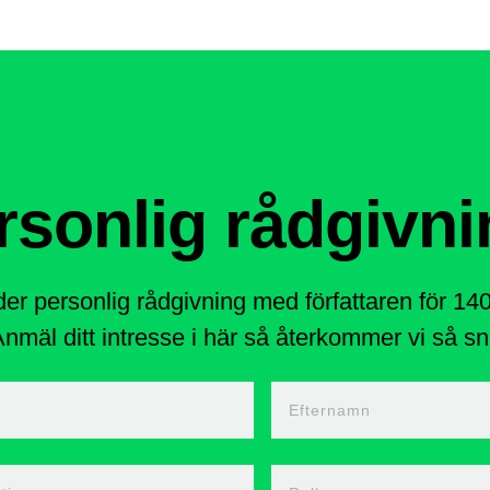
rsonlig rådgivni
der personlig rådgivning med författaren för 1
nmäl ditt intresse i här så återkommer vi så sna
n
Efternamn