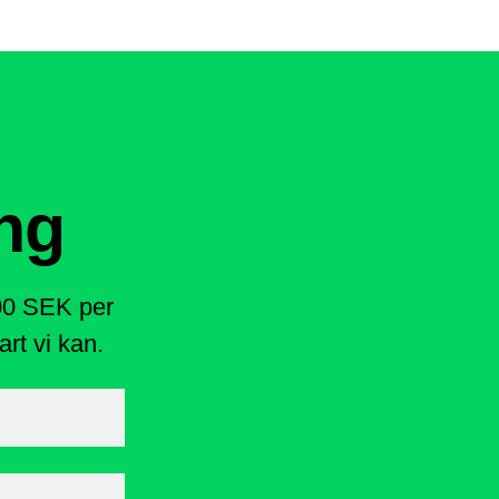
ng
400 SEK per
rt vi kan.