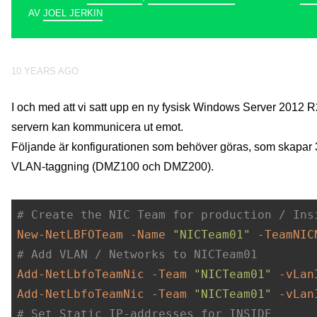
AV
JOEL JERKIN
10 YEARS AGO
I och med att vi satt upp en ny fysisk Windows Server 2012 R2
servern kan kommunicera ut emot.
Följande är konfigurationen som behöver göras, som skapar 3
VLAN-taggning (DMZ100 och DMZ200).
# Create the NIC Team for production / Ins
New-NetLBFOTeam
-Name
"NICTeam01"
-TeamNIC
# Add VLAN / Networks to NICTeam01
Add-NetLbfoTeamNic
-Team
"NICTeam01"
-vLan
Add-NetLbfoTeamNic
-Team
"NICTeam01"
-vLan
# Set Static IP-addresses for INSIDE