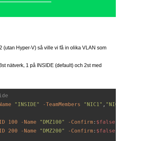
 (utan Hyper-V) så ville vi få in olika VLAN som
st nätverk, 1 på INSIDE (default) och 2st med
ide
Name
"INSIDE"
-TeamMembers
"NIC1"
,
"NIC2"
-Tea
ID
100
-Name
"DMZ100"
-Confirm
:
$false
ID
200
-Name
"DMZ200"
-Confirm
:
$false